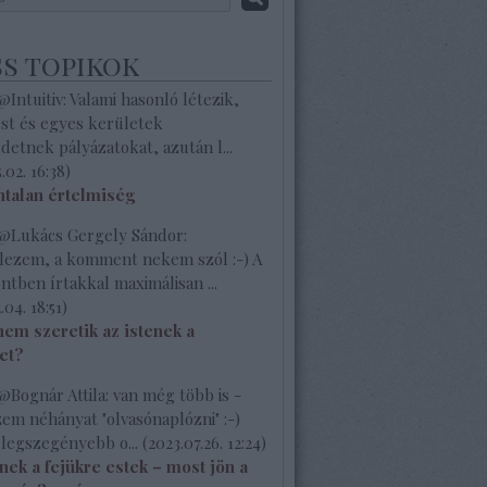
ss topikok
Intuitiv: Valami hasonló létezik,
st és egyes kerületek
etnek pályázatokat, azután l...
.02. 16:38
)
talan értelmiség
Lukács Gergely Sándor:
elezem, a komment nekem szól :-) A
ben írtakkal maximálisan ...
.04. 18:51
)
nem szeretik az istenek a
et?
Bognár Attila: van még több is -
em néhányat "olvasónaplózni" :-)
 legszegényebb o...
(
2023.07.26. 12:24
)
nek a fejükre estek – most jön a