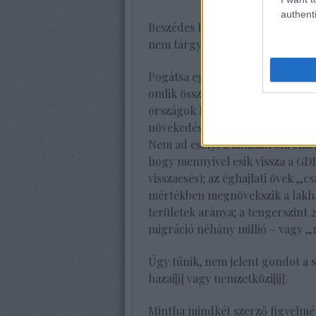
authenti
Beszédes Lukács könyvének alcí
nem tárgyalja explicit módon, kü
Pogátsa egy külön fejezetben fo
omlik össze a jelenlegi klímánk
országok hogy próbálnak alkalma
növekedésével együtt a változás
Nem ad esélyt a katasztrófa elk
hogy mennyivel esik vissza a GD
visszaesés); az éghajlati övek 
mértékben megnövekszik a lakha
területek aránya; a tengerszint 
migráció néhány millió – vagy „
Úgy tűnik, nem jelent gondot a s
hazai
[i]
vagy nemzetközi
[ii]
.
Mintha mindkét szerző figyelmét