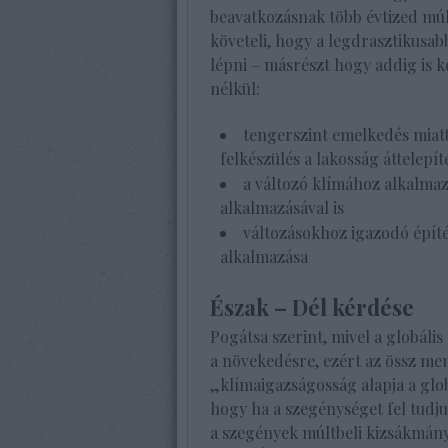
beavatkozásnak több évtized múlv
követeli, hogy a legdrasztikusa
lépni – másrészt hogy addig is k
nélkül:
tengerszint emelkedés miatt
felkészülés a lakosság áttelepít
a változó klímához alkalma
alkalmazásával is
változásokhoz igazodó építés
alkalmazása
Észak – Dél kérdése
Pogátsa szerint, mivel a globál
a növekedésre, ezért az össz men
„klímaigazságosság alapja a globá
hogy ha a szegénységet fel tudju
a szegények múltbeli kizsákmányo