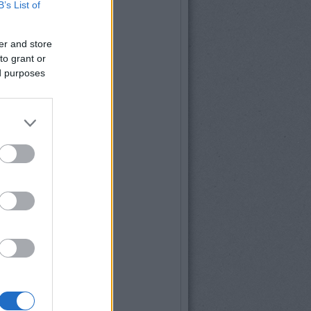
B’s List of
er and store
to grant or
ed purposes