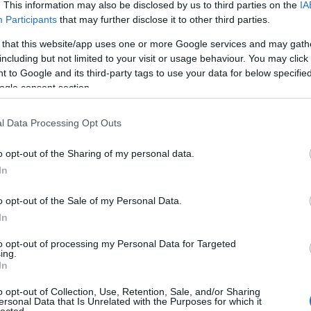
. This information may also be disclosed by us to third parties on the
IA
ől (ilyen formában nem nevesíti), forrásokat a
Participants
that may further disclose it to other third parties.
adóztatásból, (pl. vagyonadó vagy a rövidtávú
 that this website/app uses one or more Google services and may gath
tők érdeketségi rendszerének átalakítása, stb.) s
including but not limited to your visit or usage behaviour. You may click 
és energiafelhasználás, karbonkibocsátás
 to Google and its third-party tags to use your data for below specifi
érdemes a degrowth szellemét és filozófiáját
ogle consent section.
ések rásegítenek a gyakorlati megvalósításhoz is).
ehetett szabályozni a gazdaság működtetését, de
l Data Processing Opt Outs
 és visszaélve a cégek kibújtak a kötelezettségek
 ezeket a kereteket világméretekben kell
o opt-out of the Sharing of my personal data.
iója szerint erre a Föld Köztársaság lehet
In
 következik – hogy a béke- és rendfenntartó
zerelés – a közvetlen károkozáson, romboláson
o opt-out of the Sale of my Personal Data.
na fel. Az előzőekből következik, hogy bár a
In
 megoldás lenne, nem számíthatunk arra, hogy a
to opt-out of processing my Personal Data for Targeted
 világbéke lehetővé tenné, hogy a fegyverkezési
ing.
 védelmére fordíthassuk. Így minden részlet-
In
elést, a Föld Köztársaságot is oda kell
o opt-out of Collection, Use, Retention, Sale, and/or Sharing
apitalizmusát: a jelen utópiái közés.
ersonal Data that Is Unrelated with the Purposes for which it
lected.