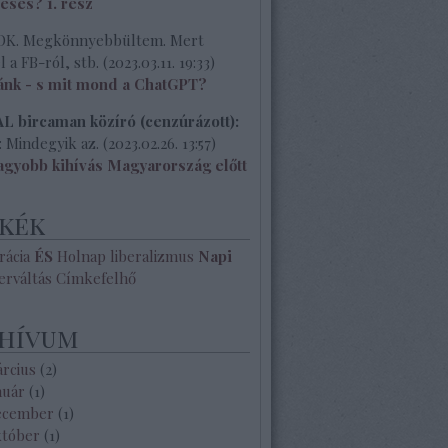
 esés? 1. rész
K. Megkönnyebbültem. Mert
l a FB-ról, stb.
(
2023.03.11. 19:33
)
ánk - s mit mond a ChatGPT?
 birсaman közíró (cenzúrázott):
 Mindegyik az.
(
2023.02.26. 13:57
)
agyobb kihívás Magyarország előtt
kék
ácia
ÉS
Holnap
liberalizmus
Napi
erváltás
Címkefelhő
hívum
árcius
(
2
)
nuár
(
1
)
ecember
(
1
)
któber
(
1
)