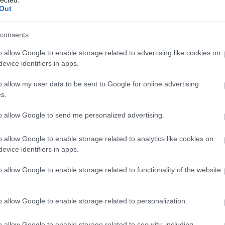
Out
it sem tehetünk. ahogy Lukács is említette, a
dhatatlan ellentét abban, hogy közösen
consents
örnyezetet védő/óvó világot. Eleve adottak az
y döntési kompetenciájukat kiherélték a a BT
o allow Google to enable storage related to advertising like cookies on
ltal nem véletlenül kárhoztatott oldal, de a
evice identifiers in apps.
agy Bill Gates és alapítványa a kapitalizmust
o allow my user data to be sent to Google for online advertising
b potenciállal rendelkező oldal nem tud
s.
i – ez pedig a világ népessége. Ők, a démosz az,
fenntartja, illetve irányítja a gazdasági
to allow Google to send me personalized advertising.
kat a politikusokat, akik azután kiszolgálják a
snek, stb. Mert azután ezek az okos,
o allow Google to enable storage related to analytics like cookies on
és férfiak közösen megvitathatnák,
evice identifiers in apps.
álhatnák gyerekeik és unokáik jövőjét, a
sszú távú fenntarthatóságát, s ez alapján
o allow Google to enable storage related to functionality of the website
o allow Google to enable storage related to personalization.
or mi történik
o allow Google to enable storage related to security, including