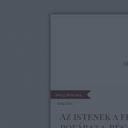
H
2023.aug.04.
Írta:
Geo_
Az istenek a 
pofára? 2. rés