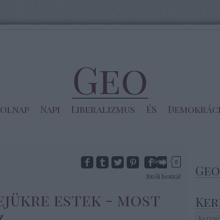
Geo
olnap
Napi
Liberalizmus
ÉS
Demokrác
Tetszik
0
Geo
Szólj hozzá!
fejükre estek - most
Ker
z.