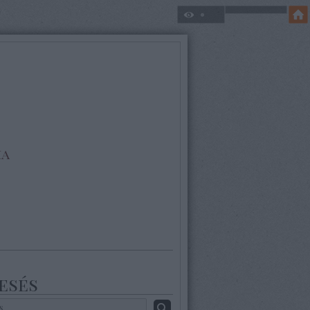
ia
esés