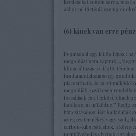
kérdéseket vettem sorra, most a (
akkor mi történik szempontokról
(6) kinek van erre pénz
Pogátsánál egy külön fejezet az 
megoldást nem kapunk. „Megtudj
klímaváltozás a világtörténelem
fundamentalizmus úgy gondolkod
piacosítható, és az ott működő 
megoldják a szűkösen rendelkezés
fosszilisek és a légköri felmele
hatékonyan működne.” Pedig ez 
biztosításához. Bár kalkulálják 
az egyes termékek vagy szolgálta
carbon-kibocsátáshoz, a környez
nemnövekedés elvének a gyakorla