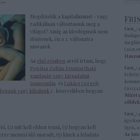
Megdöntük a kapitalizmust - vagy
Fri
radikálisan változtassuk meg a
Geo_:
@
világot? Amíg az ideológusok nem
Budape
döntenek, én a 2. változatra
meghírd
szavazok.
(
2025.05
Haszon
Az
első részben
arról írtam, hogy
Geo_:
@
Pogátsa Zoltán Fenntartható
Feltét
gazdaság vagy társadalmi
komment
összeomlás
és
Lukács Gergely
(
2023.12
efogunk vagy kihalunk
c. könyveikben hogyan
Miért 
zöldek
Geo_:
@
igyeksz
ó, (2) mit kell ehhez tenni, (3) hogyan kell
Igen, a
Az iste
erre mennyi idő maradt, (5) kinek a feladata