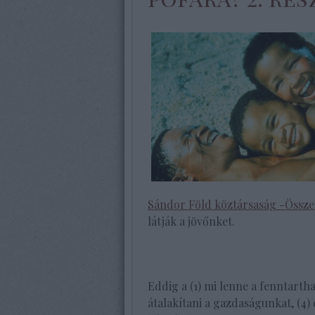
Sándor Föld köztársaság -Össz
látják a jövőnket.
Eddig a (1) mi lenne a fenntarthat
átalakítani a gazdaságunkat, (4) 