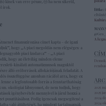
pofára
6) kinek van erre pénze, (7) ha nem sikerül,
 írok.
littke:
O
eltűnté
Kultúr
e
MAXVAL
@Geo_:
A legn
Átmenet finanszírozása címet kapta – de igazi
uk”, hogy „A piaci megoldás nem elégséges: a
Cím
 legnagyobb piaci kudarca” – „A piaci
ik, hogy az életvilág minden eleme
Demokr
keresleti-kínálati automatizmusok maguktól
rendsz
re álló erőforrások allokációjának feladatát. A
gedés összefüggése azonban rácáfol arra, hogy ez
Arc
lenne a legfontosabb forrás a fenntarthatóság
az un. okológiai lábnyomot, de nem tudjuk, hogy
2025 m
2025 ja
tások igénybevétele mennyivel is járul hozzá a
2024 d
et pusztításához. Pedig igencsak megsegítené a
2024 o
tba való átültetését, ha mindezt tartalmaznák