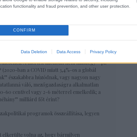
cation functionality and fraud prevention, and other user protection.
me: Összefogunk vagy kihalunk. Ezt azonban
lön fejezetben, hanem a részekből olvasható ki.
CONFIRM
glalja össze a mainstream eredményeket, hogyan
, hogy szegényedik még tovább a Dél, a gazdagabb
zkodni, illetve hogy a népesség további
Data Deletion
Data Access
Privacy Policy
ok mekkora kezelhetetlen migrációt indukálnak.
erülésének. A mérték azonban nem mindegy – pl.
P (2020-ban a COVID miatt 3,4%-os a globál
„csak” északabbra húzódnak, vagy nagyon nagy
tatlanná váló, mezőgazdaságra alkalmatlan
20-60 centivel vagy 2-6 méterrel emelkedik; a
néhány” milliárd főt érint?
zakpolitikai programok összeállítása, legyen
 elkerülte volna az, hogy bármilyen