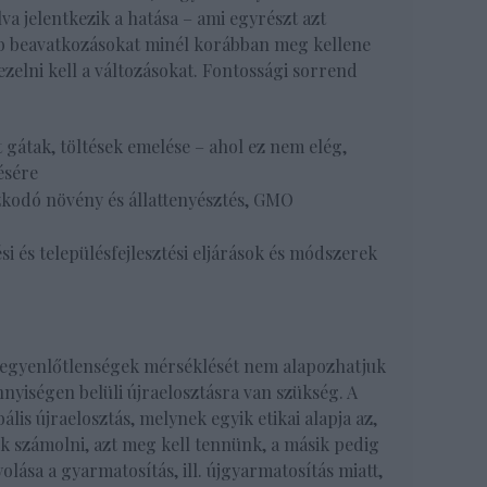
a jelentkezik a hatása – ami egyrészt azt
bb beavatkozásokat minél korábban meg kellene
ezelni kell a változásokat. Fontossági sorrend
 gátak, töltések emelése – ahol ez nem elég,
ésére
zkodó növény és állattenyésztés, GMO
i és településfejlesztési eljárások és módszerek
is egyenlőtlenségek mérséklését nem alapozhatjuk
nyiségen belüli újraelosztásra van szükség. A
lis újraelosztás, melynek egyik etikai alapja az,
k számolni, azt meg kell tennünk, a másik pedig
lása a gyarmatosítás, ill. újgyarmatosítás miatt,