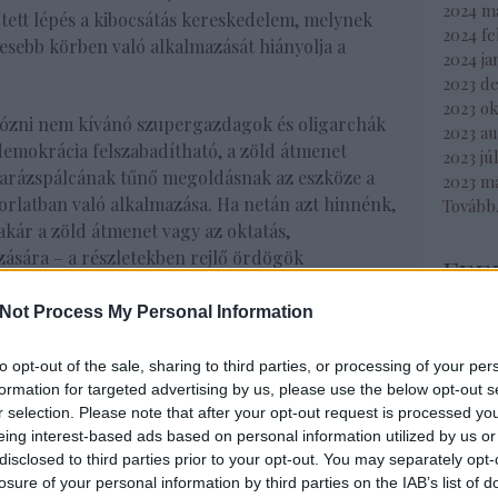
2024 m
 tett lépés a kibocsátás kereskedelem, melynek
2024 f
lesebb körben való alkalmazását hiányolja a
2024 ja
2023 d
2023 o
adózni nem kívánó szupergazdagok és oligarchák
2023 a
demokrácia felszabadítható, a zöld átmenet
2023 jú
arázspálcának tűnő megoldásnak az eszköze a
2023 m
rlatban való alkalmazása. Ha netán azt hinnénk,
Tovább
akár a zöld átmenet vagy az oktatás,
zására – a részletekben rejlő ördögök
Fee
vetési politikára van szükség, az infláció nem
RSS 2.0
ődhet le – vagyis fenn kell tartani az állam
Not Process My Personal Information
bejegy
at. Az így előteremtett pénzt a gazdaság
Atom
 ellenkezőleg, kínálat-teremtésre) és a jőbe
to opt-out of the sale, sharing to third parties, or processing of your per
bejegy
nteni. (Azt már én teszem hozzá, hogy a
formation for targeted advertising by us, please use the below opt-out s
r selection. Please note that after your opt-out request is processed y
kkugyárakat” piaci szereplők fogják létrehozni –
eing interest-based ads based on personal information utilized by us or
disclosed to third parties prior to your opt-out. You may separately opt-
Egy
losure of your personal information by third parties on the IAB’s list of
közelítése. Egyrészt jelentős megtakarításokat