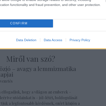
cation functionality and fraud prevention, and other user protection.
Tetszik
0
CONFIRM
Szólj hozzá!
 a lemmizmatika
Data Deletion
Data Access
Privacy Policy
. Miről van szó?
özjó – avagy a lemmizmatika
lapjai
vezetés
 elfogadjuk, hogy a világon az emberek –
leértve utódainkat is – jól-létét, boldogulását
rtjuk a legfontosabb kérdésnek, ezért közjón a