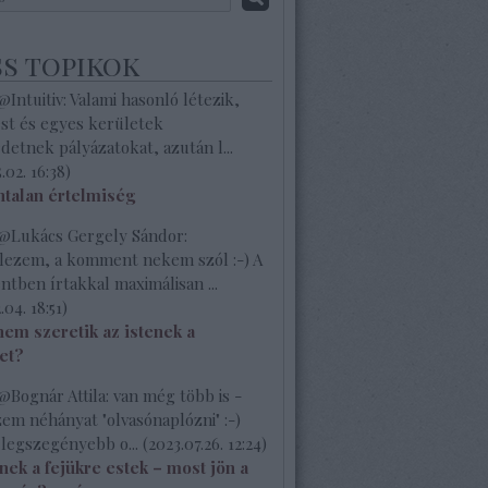
ss topikok
Intuitiv: Valami hasonló létezik,
st és egyes kerületek
etnek pályázatokat, azután l...
.02. 16:38
)
talan értelmiség
Lukács Gergely Sándor:
elezem, a komment nekem szól :-) A
ben írtakkal maximálisan ...
.04. 18:51
)
nem szeretik az istenek a
et?
Bognár Attila: van még több is -
em néhányat "olvasónaplózni" :-)
 legszegényebb o...
(
2023.07.26. 12:24
)
nek a fejükre estek – most jön a