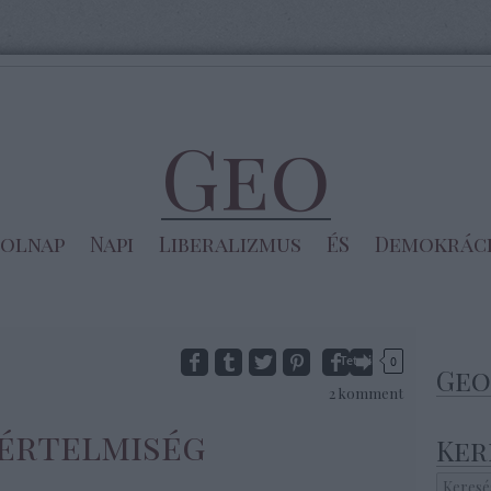
Geo
olnap
Napi
Liberalizmus
ÉS
Demokrác
Tetszik
0
Geo
2
komment
értelmiség
Ker