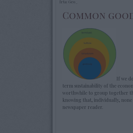
Írta:
Geo_
Common goo
If we d
term sustainability of the econom
worthwhile to group together th
knowing that, individually, none
newspaper reader.