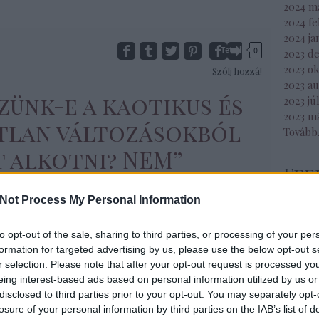
2024 m
2024 f
2024 ja
Tetszik
0
2023 d
2023 o
Szólj hozzá!
2023 a
szünk-e a kaotikus és
2023 jú
2023 m
tlan változásokból
Tovább
t alkotni? NEM”
Fee
RSS 2.0
ig tanulságosak Marosán György írásai (ÉS,
Not Process My Personal Information
bejegy
. és dec.19.
https://www.es.hu/cikk/2024-10-
Atom
arosan-gyorgy/miert-sokasodnak-a-
to opt-out of the sale, sharing to third parties, or processing of your per
bejegy
helyzetek-.html
[i]
és
formation for targeted advertising by us, please use the below opt-out s
r selection. Please note that after your opt-out request is processed y
s://www.es.hu/cikk/2024-12-19/marosan-
eing interest-based ads based on personal information utilized by us or
gy/a-korszakvaltas-dilemmai.html
[ii]
). Ő a
disclosed to third parties prior to your opt-out. You may separately opt-
alati menedzsment professzora – magam
Egy
losure of your personal information by third parties on the IAB’s list of
ztottként e terület végrehajtója voltam. Ő