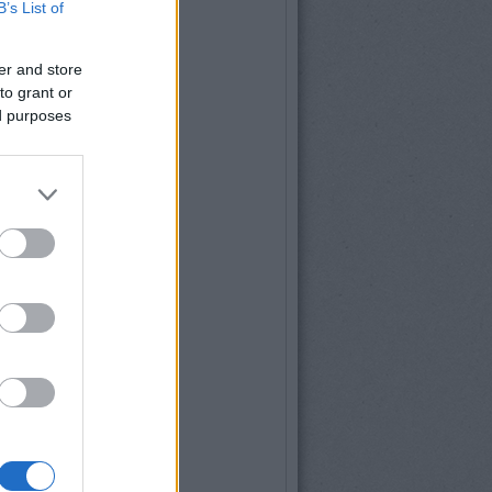
B’s List of
er and store
to grant or
ed purposes