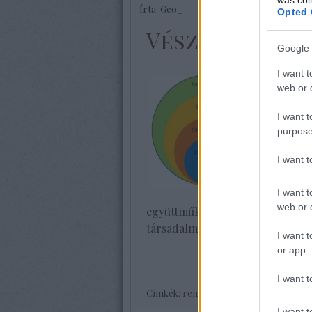
Írta:
Geo_
Opted 
Vészből - hel
Google 
I want t
Mindig
web or d
htt
).
I want t
Viszo
purpose
bukdác
I want 
az tűn
strat
I want t
kultú
web or d
együttműködési tréningek - az
társadalmára.
I want t
or app.
I want t
Címkék:
rendszerváltás
,
Demokrácia
,
H
I want t