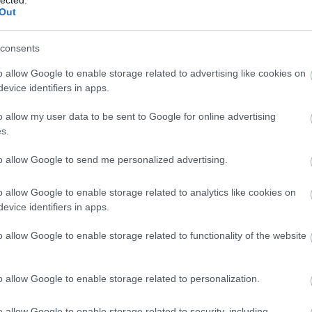
Szólj hozzá!
Out
yzetbe
consents
o allow Google to enable storage related to advertising like cookies on
 tanulságosak Marosán György írásai (
ÉS, nov.8
.
evice identifiers in apps.
o allow my user data to be sent to Google for online advertising
nt érdemes azon elgondolkodni, hogy miért is
s.
solunk egyik vészhelyzetből a másikba. Nekem
to allow Google to send me personalized advertising.
t fel, hogy ami használható egy szervezetre – pl.
égiai menedzsment, szervezetfejlesztés,
o allow Google to enable storage related to analytics like cookies on
raváltoztatási projektek, kommunikációs és
evice identifiers in apps.
 mennyire nem a politikára, s főleg nem Föld
o allow Google to enable storage related to functionality of the website
Tovább
o allow Google to enable storage related to personalization.
olnap
o allow Google to enable storage related to security, including