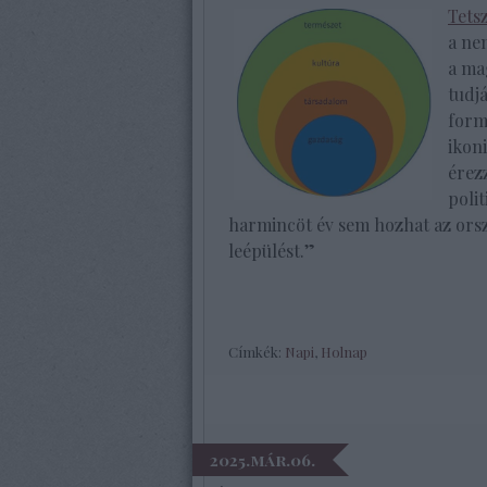
Tetsz
a ne
a ma
tudj
form
ikon
érez
poli
harmincöt év sem hozhat az orsz
leépülést.”
Címkék:
Napi
,
Holnap
2025.már.06.