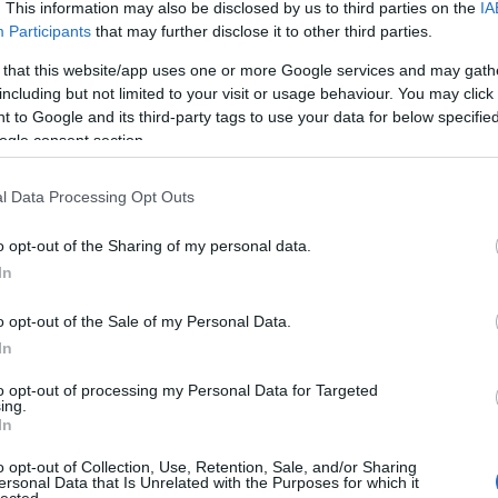
. This information may also be disclosed by us to third parties on the
IA
szakirodalom ismerője – és ismertetője – a
Participants
that may further disclose it to other third parties.
zetközi irodalmának – jómagam Kávéházi
 that this website/app uses one or more Google services and may gath
ill. kommentezgetéssel foglalkozom. De
including but not limited to your visit or usage behaviour. You may click 
ny, az egyik vészhelyzetből a másikba való
 to Google and its third-party tags to use your data for below specifi
s belátható, hogy ha az egymással is
ogle consent section.
sadalom, kultúra, környezet együttes, hosszú
tjük közjónak, akkor van esélyünk megoldást
l Data Processing Opt Outs
o opt-out of the Sharing of my personal data.
In
o opt-out of the Sale of my Personal Data.
Tovább
In
to opt-out of processing my Personal Data for Targeted
ing.
In
o opt-out of Collection, Use, Retention, Sale, and/or Sharing
Tetszik
0
ersonal Data that Is Unrelated with the Purposes for which it
lected.