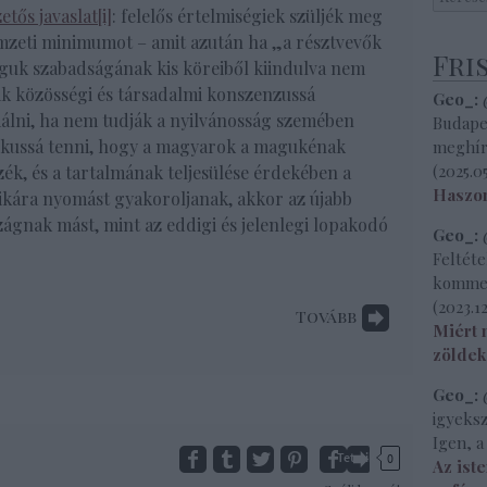
etős javaslat
[i]
: felelős értelmiségiek szüljék meg
mzeti minimumot – amit azután ha „a résztvevők
Fri
guk szabadságának kis köreiből kiindulva nem
ák közösségi és társadalmi konszenzussá
Geo_:
@
álni, ha nem tudják a nyilvánosság szemében
Budape
ikussá tenni, hogy a magyarok a magukénak
meghírd
(
2025.05
zék, és a tartalmának teljesülése érdekében a
Haszon
tikára nyomást gyakoroljanak, akkor az újabb
ágnak mást, mint az eddigi és jelenlegi lopakodó
Geo_:
@
Feltét
komment
(
2023.12
Tovább
Miért 
zöldek
Geo_:
@
igyeksz
Igen, a
Tetszik
0
Az iste