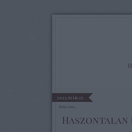
H
2025.már.27.
Írta:
Geo_
Haszontalan 