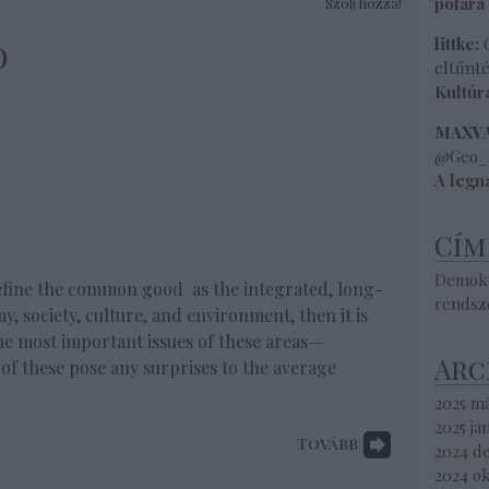
pofára
Szólj hozzá!
d
littke:
O
eltűnté
Kultúr
MAXVAL
@Geo_:
A legn
Cím
Demokr
efine the common good as the integrated, long-
rendsz
y, society, culture, and environment, then it is
e most important issues of these areas—
Arc
 of these pose any surprises to the average
2025 m
2025 ja
Tovább
2024 d
2024 o