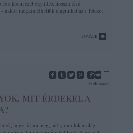
 és a környezet együttes, hosszú távú
 – akkor megkímélhetjük magunkat az 1. fejezet
Tovább
Tetszik
0
Szólj hozzá!
yok, mit érdekel a
a?
nének, hogy írjam meg, mit gondolok a világ
nnyű dolgom lenne: fognám Földes
György mély