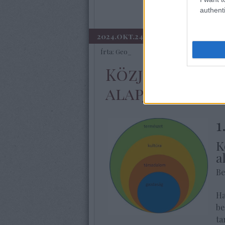
authenti
2024.okt.24.
Írta:
Geo_
Közjó – avagy
alapjai
1
K
a
Be
Ha
be
ta