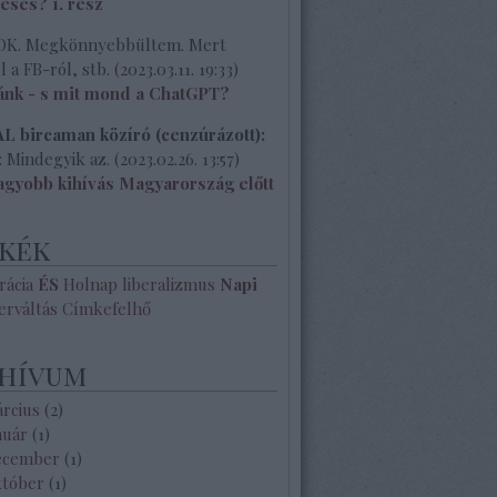
 esés? 1. rész
K. Megkönnyebbültem. Mert
l a FB-ról, stb.
(
2023.03.11. 19:33
)
ánk - s mit mond a ChatGPT?
 birсaman közíró (cenzúrázott):
 Mindegyik az.
(
2023.02.26. 13:57
)
agyobb kihívás Magyarország előtt
kék
ácia
ÉS
Holnap
liberalizmus
Napi
erváltás
Címkefelhő
hívum
árcius
(
2
)
nuár
(
1
)
ecember
(
1
)
któber
(
1
)