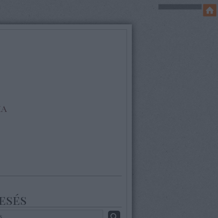
ia
esés