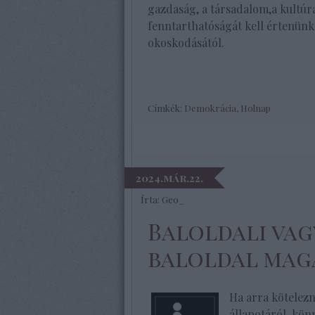
gazdaság, a társadalom,a kultúra
fenntarthatóságát kell értenünk
okoskodásától.
Címkék:
Demokrácia
,
Holnap
2024.már.22.
Írta:
Geo_
Baloldali vag
baloldal mag
Ha arra kötelez
állapotáról, kö